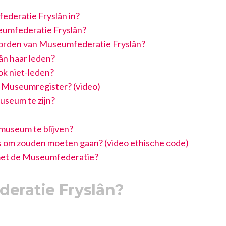
ederatie Fryslân in?
eumfederatie Fryslân?
worden van Museumfederatie Fryslân?
ân haar leden?
k niet-leden?
t Museumregister? (video)
useum te zijn?
museum te blijven?
es om zouden moeten gaan? (video ethische code)
 met de Museumfederatie?
deratie Fryslân?