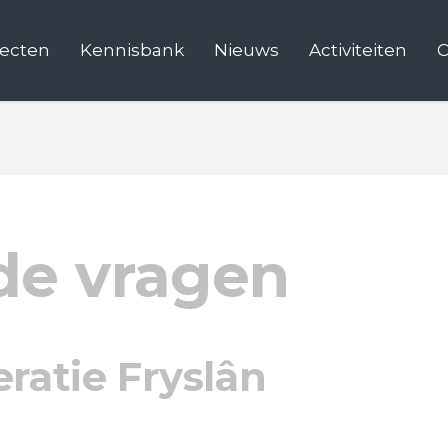
jecten
Kennisbank
Nieuws
Activiteiten
C
de vragen
atie Fryslân