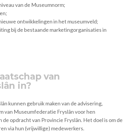
t niveau van de Museumnorm;
en;
. nieuwe ontwikkelingen in het museumveld;
iting bij de bestaande marketingorganisaties in
maatschap van
lân in?
slân kunnen gebruik maken van de advisering,
eam van Museumfederatie Fryslân voor hen
 de opdracht van Provincie Fryslân. Het doel is om de
en via hun (vrijwillige) medewerkers.