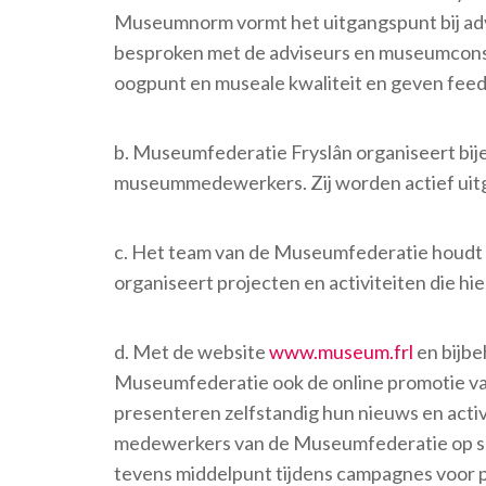
Museumnorm vormt het uitgangspunt bij ad
besproken met de adviseurs en museumconsu
oogpunt en museale kwaliteit en geven feedb
b. Museumfederatie Fryslân organiseert bij
museummedewerkers. Zij worden actief uit
c. Het team van de Museumfederatie houdt o
organiseert projecten en activiteiten die hie
d. Met de website
www.museum.frl
en bijbe
Museumfederatie ook de online promotie van
presenteren zelfstandig hun nieuws en acti
medewerkers van de Museumfederatie op so
tevens middelpunt tijdens campagnes voor p