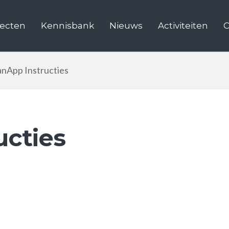
jecten
Kennisbank
Nieuws
Activiteiten
C
anApp Instructies
ucties