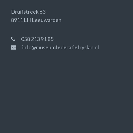
Druifstreek 63
8911 LH Leeuwarden
058 213 91 85
info@museumfederatiefryslan.nl