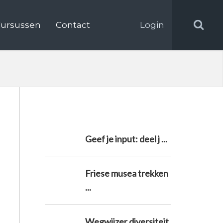
ursussen
Contact
Login
Geef je input: deel j ...
Friese musea trekken
...
Wegwijzer diversiteit