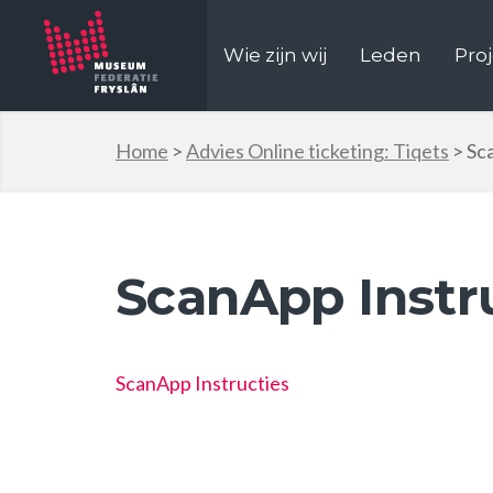
Wie zijn wij
Leden
Pro
Home
>
Advies Online ticketing: Tiqets
>
Sc
ScanApp Instr
ScanApp Instructies