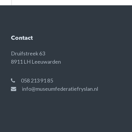
Contact
Druifstreek 63
8911 LH Leeuwarden
058 213 91 85
info@museumfederatiefryslan.nl