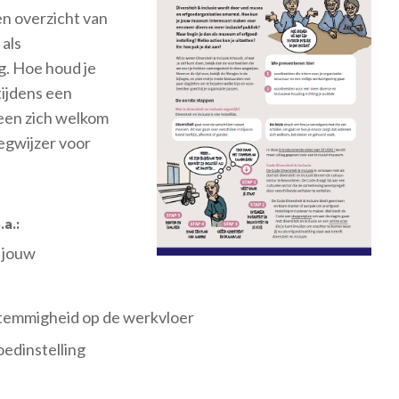
en overzicht van
 als
ag. Hoe houd je
tijdens een
reen zich welkom
Wegwijzer voor
.a.:
 jouw
stemmigheid op de werkvloer
edinstelling