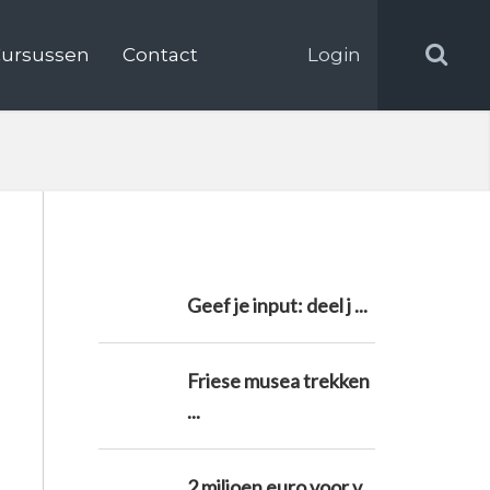
ursussen
Contact
Login
Geef je input: deel j ...
Friese musea trekken
...
2 miljoen euro voor v