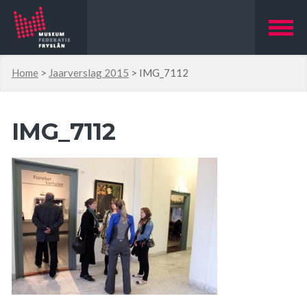
Home
>
Jaarverslag 2015
>
IMG_7112
IMG_7112