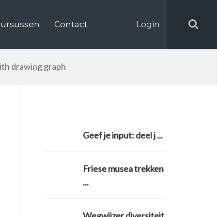
ursussen
Contact
Login
ith drawing graph
Geef je input: deel j ...
Friese musea trekken
...
Wegwijzer diversiteit