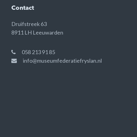
Contact
Druifstreek 63
8911 LH Leeuwarden
058 213 91 85
info@museumfederatiefryslan.nl