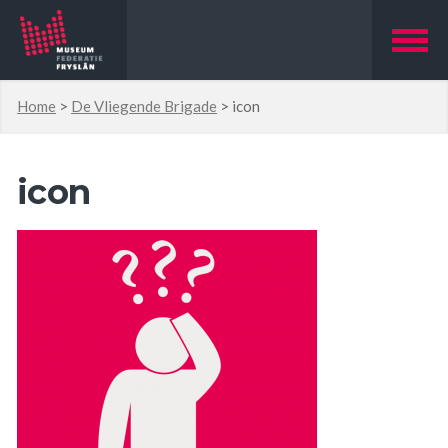
Home
>
De Vliegende Brigade
>
icon
icon