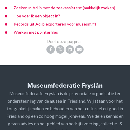
Zoeken in Adlib met de zoekassistent (makkelijk zoeken)
Hoe voer ik een object in?
Records uit Adlib exporteren voor museum.frl
Werken met pointerfiles
Deel deze pagina
Museumfederatie Fryslân
Museumfederatie Fryslân is de provinciale organisatie ter
ondersteuning van de musea in Friesland. Wij staan voor het
toegankelijk maken en behouden van het cultureel erfgoed in
Friesland op een zo hoog mogelijk niveau. We delen kennis en
geven advies op het gebied van bedrijfsvoering, collectie- &