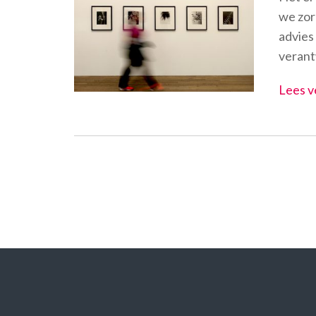
we zor
advies
verant
Lees v