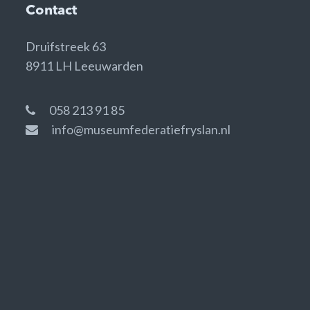
Contact
Druifstreek 63
8911 LH Leeuwarden
058 213 91 85
info@museumfederatiefryslan.nl