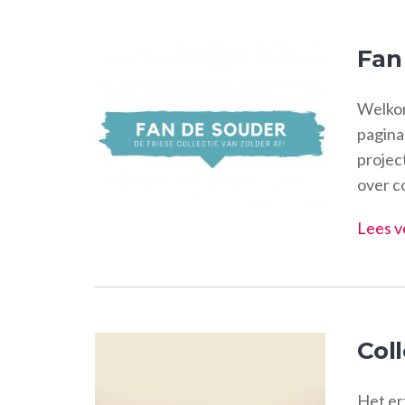
Fan
Welkom
pagina 
projec
over c
Lees v
Col
Het er