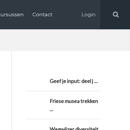
ursussen
Contact
Login
Geef je input: deel j ...
Friese musea trekken
...
Wegwijzer diversiteit