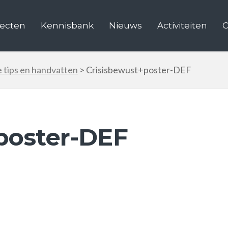
jecten
Kennisbank
Nieuws
Activiteiten
C
e tips en handvatten
>
Crisisbewust+poster-DEF
poster-DEF