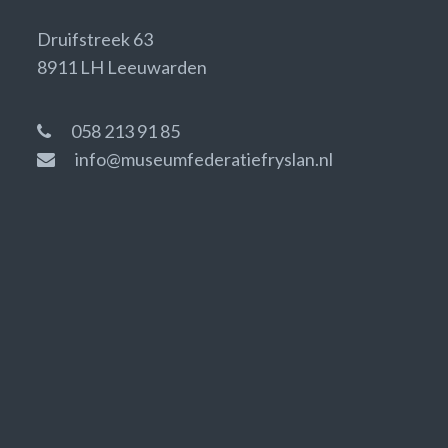
Druifstreek 63
8911 LH Leeuwarden
058 213 91 85
info@museumfederatiefryslan.nl