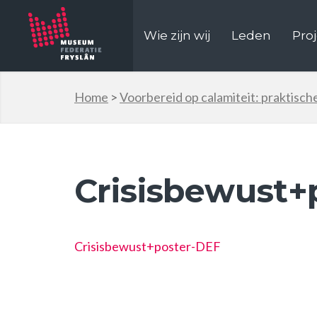
Wie zijn wij
Leden
Pro
Home
>
Voorbereid op calamiteit: praktisch
Crisisbewust+
Crisisbewust+poster-DEF