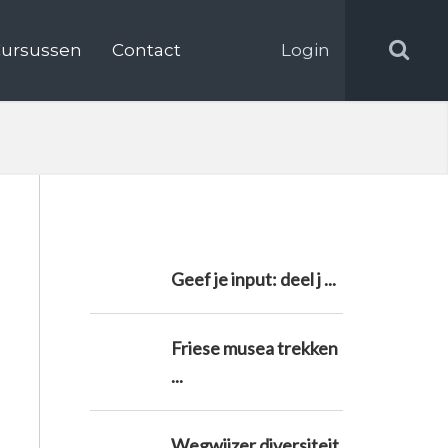
ursussen
Contact
Login
Geef je input: deel j ...
Friese musea trekken
...
Wegwijzer diversiteit