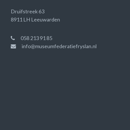
Druifstreek 63
8911 LH Leeuwarden
058 213 91 85
info@museumfederatiefryslan.nl