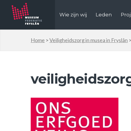
Wie zijn wij
Leden
Pro
Home
>
Veiligheidszorg in musea in Fryslân
veiligheidszor