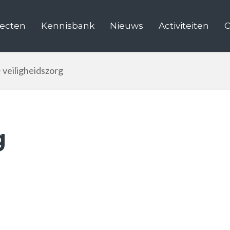
jecten
Kennisbank
Nieuws
Activiteiten
C
>
veiligheidszorg
g