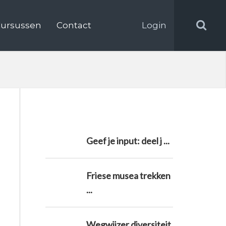
ursussen
Contact
Login
Geef je input: deel j ...
Friese musea trekken
...
Wegwijzer diversiteit