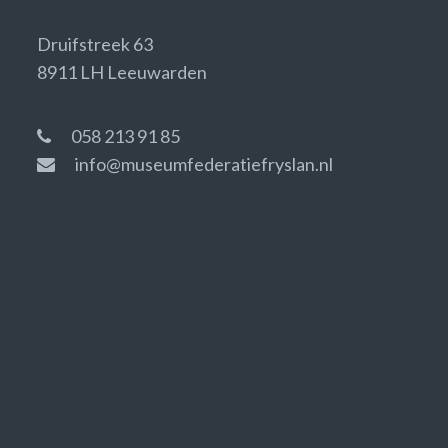
Druifstreek 63
8911 LH Leeuwarden
058 213 91 85
info@museumfederatiefryslan.nl