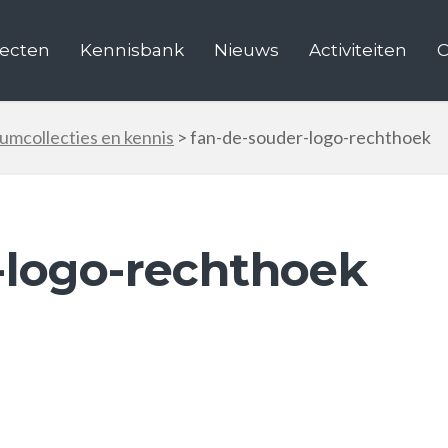
jecten
Kennisbank
Nieuws
Activiteiten
C
eumcollecties en kennis
>
fan-de-souder-logo-rechthoek
-logo-rechthoek