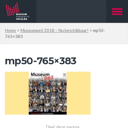
Home
>
Museumpeil 2018 – Nu beschikbaar!
>
mp50-
765×383
mp50-765×383
Deel deze pagina