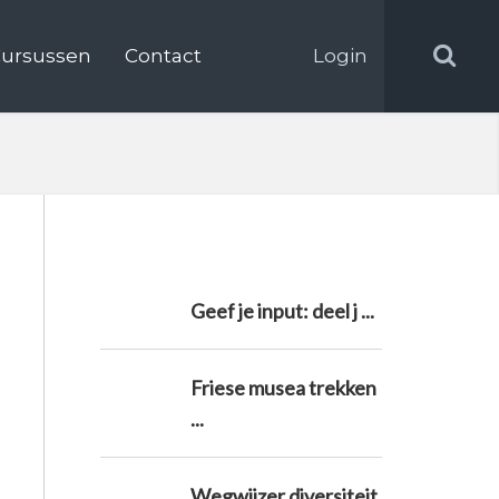
ursussen
Contact
Login
Geef je input: deel j ...
Friese musea trekken
...
Wegwijzer diversiteit