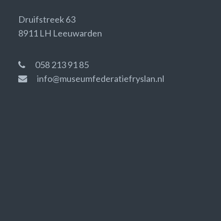
Druifstreek 63
8911 LH Leeuwarden
058 213 91 85
info@museumfederatiefryslan.nl