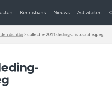
jecten
Kennisbank
Nieuws
Activiteiten
C
den dichtbij
>
collectie-2011kleding-aristocratie.jpeg
leding-
eg