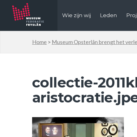
Wie zijn wij
Leden
Pro
Home
>
Museum Opsterlân brengt het verle
collectie-2011k
aristocratie.jp