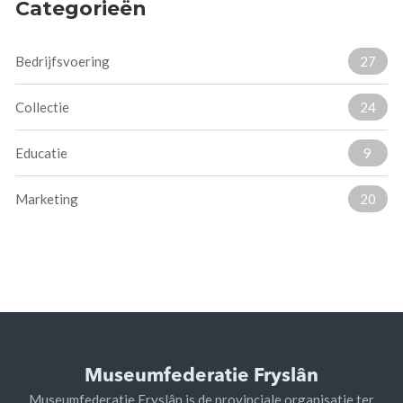
Categorieën
Bedrijfsvoering
27
Collectie
24
Educatie
9
Marketing
20
Museumfederatie Fryslân
Museumfederatie Fryslân is de provinciale organisatie ter