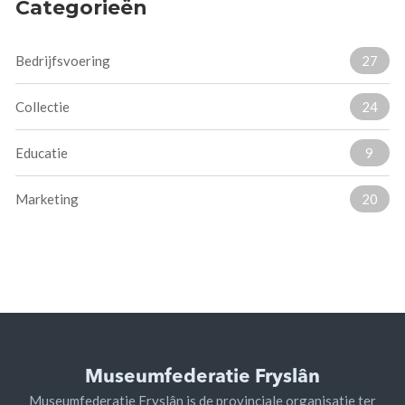
Categorieën
Bedrijfsvoering
27
Collectie
24
Educatie
9
Marketing
20
Museumfederatie Fryslân
Museumfederatie Fryslân is de provinciale organisatie ter