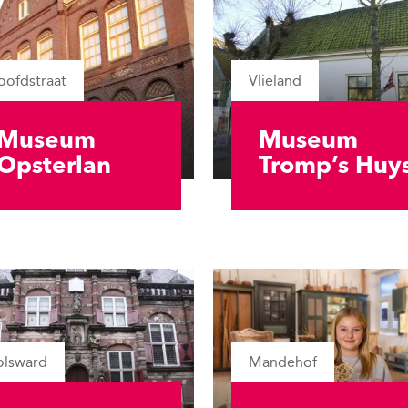
oofdstraat
Vlieland
Museum
Museum
Opsterlan
Tromp’s Huy
olsward
Mandehof