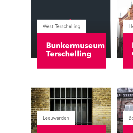
West-Terschelling
H
Bunkermuseum
Terschelling
Leeuwarden
B