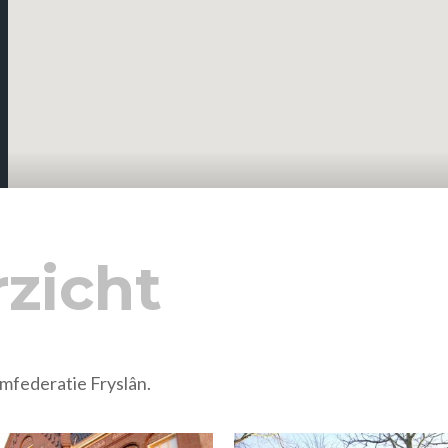
zicht
umfederatie Fryslân.