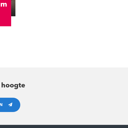
um
e hoogte
N