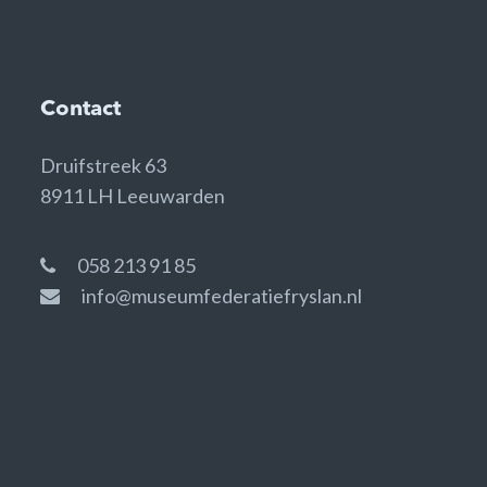
Contact
Druifstreek 63
8911 LH Leeuwarden
058 213 91 85
info@museumfederatiefryslan.nl