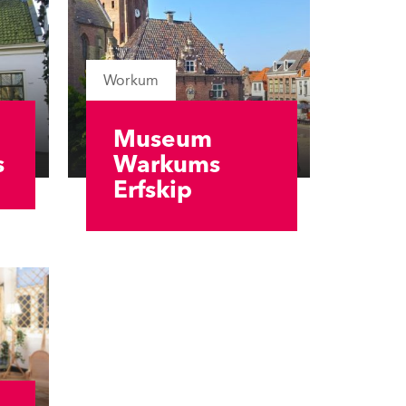
Workum
Museum
s
Warkums
Erfskip