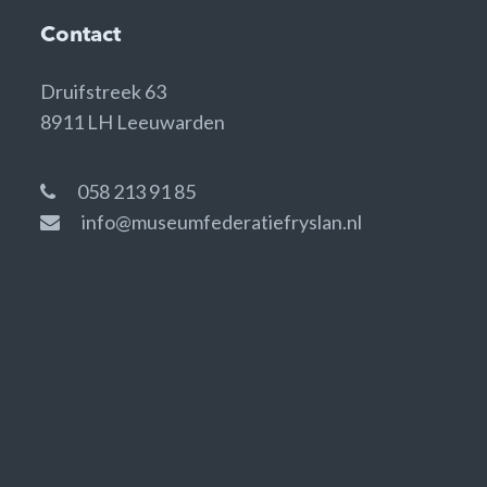
Contact
Druifstreek 63
8911 LH Leeuwarden
058 213 91 85
info@museumfederatiefryslan.nl