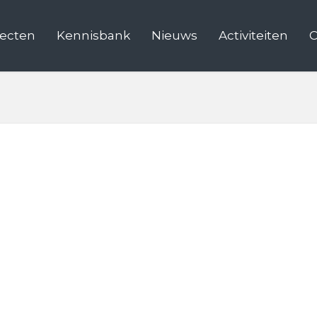
jecten
Kennisbank
Nieuws
Activiteiten
C