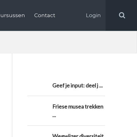
ursussen
Contact
Login
Geef je input: deel j ...
Friese musea trekken
...
Wegwijzer diversiteit