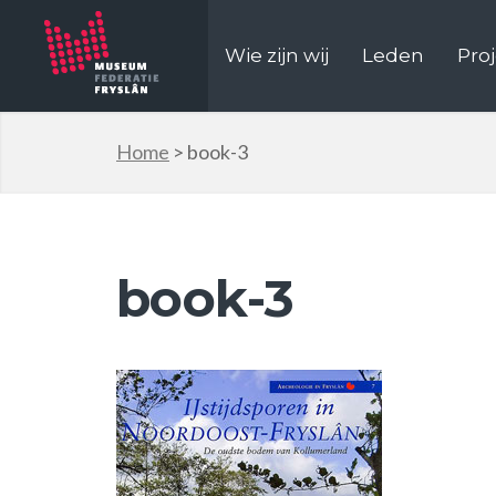
Wie zijn wij
Leden
Pro
Home
>
book-3
book-3