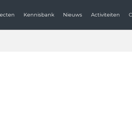
jecten
Kennisbank
Nieuws
Activiteiten
C