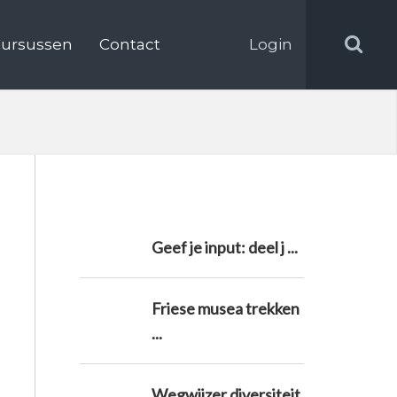
ursussen
Contact
Login
Geef je input: deel j ...
Friese musea trekken
...
Wegwijzer diversiteit