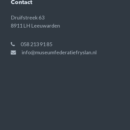
Contact
Druifstreek 63
8911 LH Leeuwarden
058 213 91 85
info@museumfederatiefryslan.nl