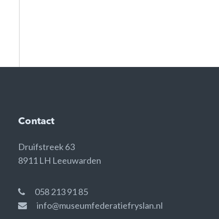
Contact
Druifstreek 63
8911 LH Leeuwarden
058 213 91 85
info@museumfederatiefryslan.nl