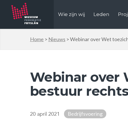
Wie zijn wij
Leden
Pro
Home
>
Nieuws
>
Webinar over Wet toezic
Webinar over 
bestuur recht
Bedrijfsvoering
20 april 2021