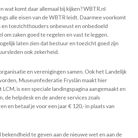
n wat komt daar allemaal bij kijken? WBTR.nl
langs alle eisen van de WBTR leidt. Daarmee voorkomt
en en toezichthouders onbewust en onbedoeld
el om zaken goed te regelen en vast te leggen.
elijk laten zien dat bestuur en toezicht goed zijn
uursleden ook zekerheid.
rganisatie en verenigingen samen. Ook het Landelijk
orden, Museumfederatie Fryslân maakt hier
et LCM, is een speciale landingspagina aangemaakt en
an, de helpdesk en de andere services zoals
n en betaal je voor een jaar € 120,- in plaats van
el bekendheid te geven aan de nieuwe wet en aan de