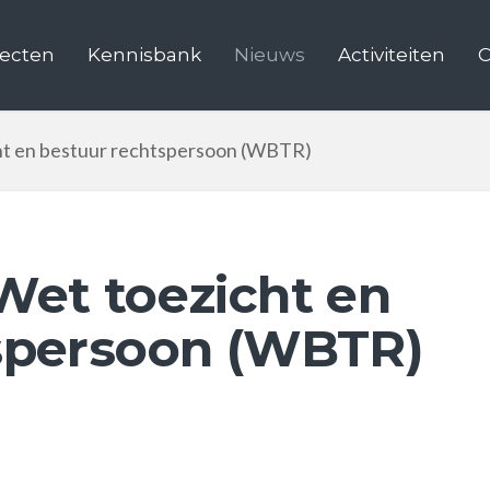
jecten
Kennisbank
Nieuws
Activiteiten
C
ht en bestuur rechtspersoon (WBTR)
Wet toezicht en
spersoon (WBTR)