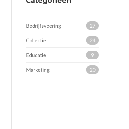
Categorieën
Bedrijfsvoering
27
Collectie
24
Educatie
9
Marketing
20