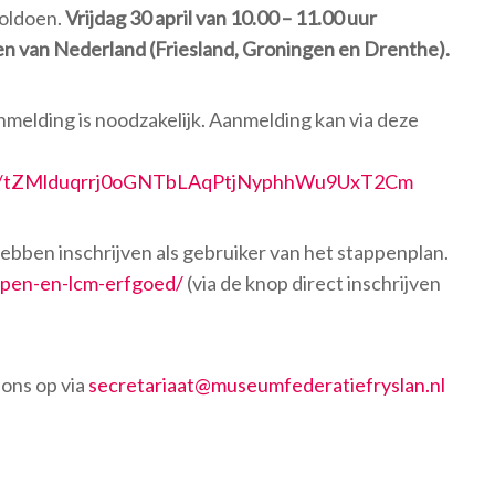
voldoen.
Vrijdag 30 april van 10.00 – 11.00 uur
en van Nederland (Friesland, Groningen en Drenthe).
nmelding is noodzakelijk. Aanmelding kan via deze
ster/tZMlduqrrj0oGNTbLAqPtjNyphhWu9UxT2Cm
ebben inschrijven als gebruiker van het stappenplan.
/open-en-lcm-erfgoed/
(via de knop direct inschrijven
ons op via
secretariaat@museumfederatiefryslan.nl