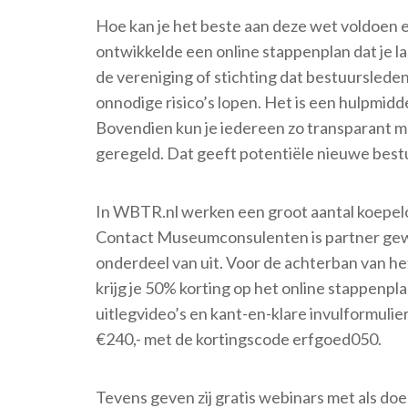
Hoe kan je het beste aan deze wet voldoen e
ontwikkelde een online stappenplan dat je 
de vereniging of stichting dat bestuursled
onnodige risico’s lopen. Het is een hulpmidd
Bovendien kun je iedereen zo transparant mog
geregeld. Dat geeft potentiële nieuwe best
In WBTR.nl werken een groot aantal koepelo
Contact Museumconsulenten is partner gew
onderdeel van uit. Voor de achterban van h
krijg je 50% korting op het online stappenpl
uitlegvideo’s en kant-en-klare invulformuliere
€240,- met de kortingscode erfgoed050.
Tevens geven zij gratis webinars met als do