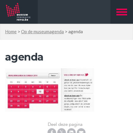
Home
>
Op de museumagenda
>
agenda
agenda
Deel deze pagina