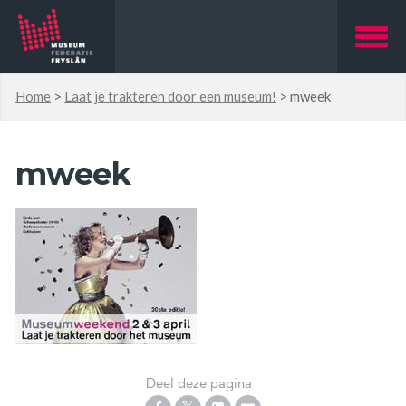
Home
>
Laat je trakteren door een museum!
>
mweek
mweek
Deel deze pagina