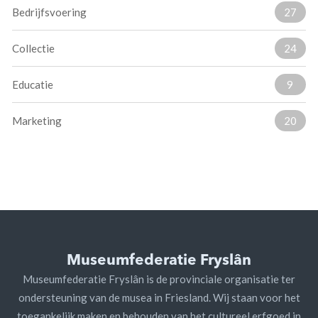
Bedrijfsvoering
27
Collectie
24
Educatie
9
Marketing
20
Museumfederatie Fryslân
Museumfederatie Fryslân is de provinciale organisatie ter
ondersteuning van de musea in Friesland. Wij staan voor het
toegankelijk maken en behouden van het cultureel erfgoed in