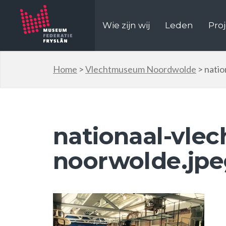
Wie zijn wij
Leden
Pro
Home
>
Vlechtmuseum Noordwolde
>
nati
nationaal-vle
noorwolde.jpe