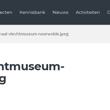
jecten
Kennisbank
Nieuws
Activiteiten
C
onaal-vlechtmuseum-noorwolde.jpeg
chtmuseum-
g