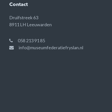
Contact
Druifstreek 63
8911 LH Leeuwarden
058 213 91 85
info@museumfederatiefryslan.nl