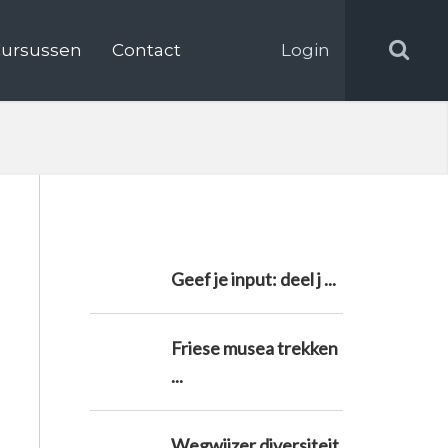
ursussen
Contact
Login
Geef je input: deel j ...
Friese musea trekken
...
Wegwijzer diversiteit