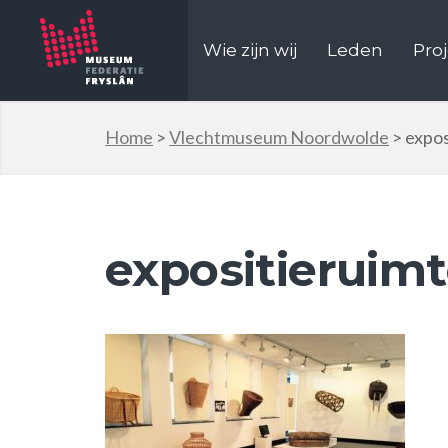
Wie zijn wij
Leden
Pro
Home
>
Vlechtmuseum Noordwolde
>
expos
expositieruimt