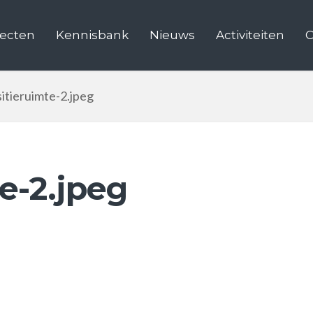
jecten
Kennisbank
Nieuws
Activiteiten
C
itieruimte-2.jpeg
e-2.jpeg