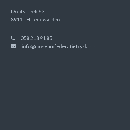
Druifstreek 63
8911 LH Leeuwarden
058 213 91 85
info@museumfederatiefryslan.nl