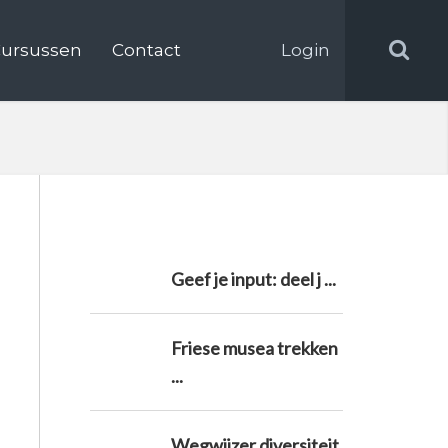
ursussen
Contact
Login
Geef je input: deel j ...
Friese musea trekken
...
Wegwijzer diversiteit