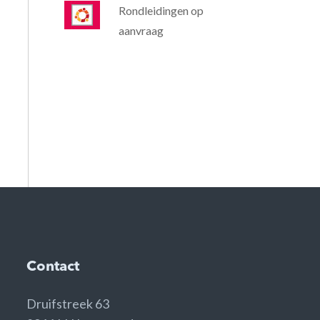
Rondleidingen op
aanvraag
Contact
Druifstreek 63