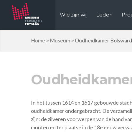
Wie zijn wij
Leden
Pro
Home
>
Museum
>
Oudheidkamer Bolsward
Oudheidkamer
In het tussen 1614 en 1617 gebouwde stadhui
oudheidkamer ondergebracht. De verzameling
zijn: de zilveren voorwerpen van de hand v
munten en ter plaatse in de 18e eeuw verva