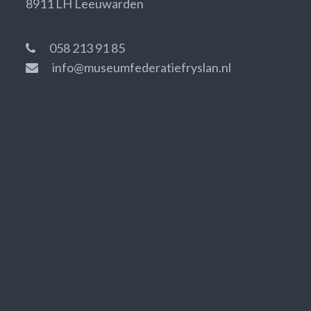
8911 LH Leeuwarden
058 213 91 85
info@museumfederatiefryslan.nl