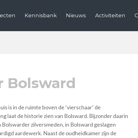
jecten
Kennisbank
Nieuws
Activiteiten
C
 Bolsward
s is in de ruimte boven de ‘vierschaar’ de
 laat de historie zien van Bolsward. Bijzonder daarin
an Bolswarder zilversmeden, in Bolsward geslagen
ardigd aardewerk. Naast de oudheidkamer zijn de