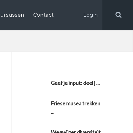
ursussen
Contact
Login
Geef je input: deel j ...
Friese musea trekken
...
Wegwijzer diversiteit