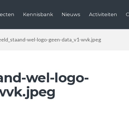
jecten
Kennisbank
Nieuws
Activiteiten
C
eeld_staand-wel-logo-geen-data_v1-wvk.jpeg
and-wel-logo-
wvk.jpeg