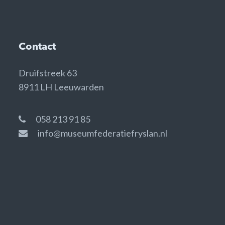
Contact
Druifstreek 63
8911 LH Leeuwarden
058 213 91 85
info@museumfederatiefryslan.nl