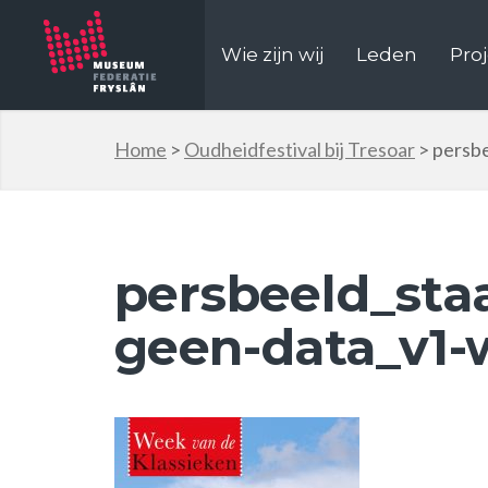
Wie zijn wij
Leden
Pro
Home
>
Oudheidfestival bij Tresoar
>
persb
persbeeld_sta
geen-data_v1-